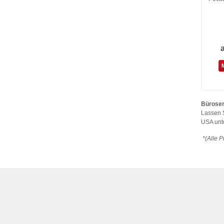
Büroser
Lassen 
USA unt
*(Alle P