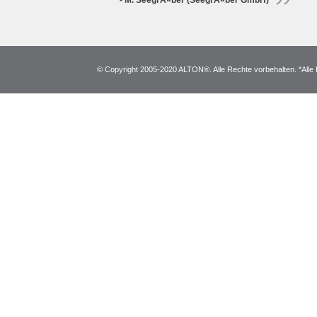
- M. SeegrÃ¤ber (SeegrÃ¤ber GmbH)
© Copyright 2005-2020 ALTON®. Alle Rechte vorbehalten. *Alle 