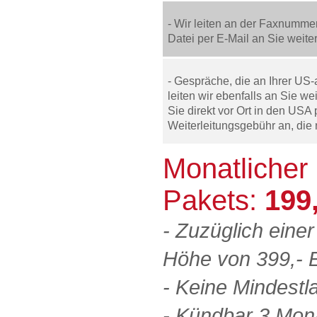
- Wir leiten an der Faxnumm
Datei per E-Mail an Sie weite
- Gespräche, die an Ihrer 
leiten wir ebenfalls an Sie wei
Sie direkt vor Ort in den USA 
Weiterleitungsgebühr an, die 
Monatlicher
Pakets:
199
- Zuzüglich eine
Höhe von 399,- 
- Keine Mindestla
- Kündbar 3 Mo