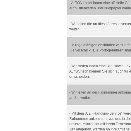
- ALTON bietet Ihnen eine offizielle Ge
auf Visitenkarten und Briefpapier kom
- Wir leiten die an diese Adresse verse
weiter.
- In regelmäßigen Abständen wird Ih
Sie verschickt. Die Portogebühren sind
- Wir stellen Ihnen eine Ruf- sowie F
Auf Wunsch können Sie sich auch für
entscheiden.
- Wir leiten an der Faxnummer ankomm
an Sie weiter.
- Mit dem „Call-Handling-Service“ wer
Rufnummer ankommen, von uns in der 
unserer Mitarbeiter mit Ihrem Firmenna
Zeit eingehen, werden an Ihre firmeneig