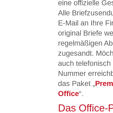
eine offizielle G
Alle Briefzusend
E-Mail an Ihre Fi
original Briefe w
regelmäßigen Ab
zugesandt. Möcht
auch telefonisch 
Nummer erreichb
das Paket „
Prem
Office
“.
Das Office-