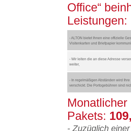
Office“ bein
Leistungen:
- ALTON bietet Ihnen eine offizielle Ge
Visitenkarten und Briefpapier kommun
- Wir leiten die an diese Adresse verse
weiter,
- In regelmäßigen Abständen wird Ihr
verschickt. Die Portogebühren sind nic
Monatlicher
Pakets:
109
- Zuzüglich eine