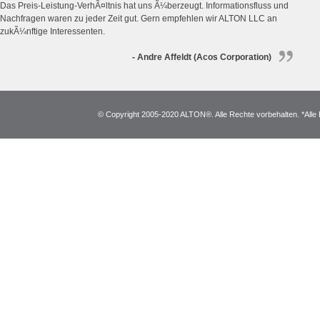
Das Preis-Leistung-VerhÃ¤ltnis hat uns Ã¼berzeugt. Informationsfluss und
Nachfragen waren zu jeder Zeit gut. Gern empfehlen wir ALTON LLC an
zukÃ¼nftige Interessenten.
- Andre Affeldt (Acos Corporation)
© Copyright 2005-2020 ALTON®. Alle Rechte vorbehalten. *Alle 