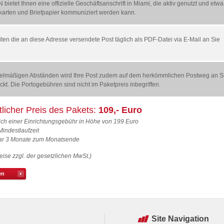
 bietet Ihnen eine offizielle Geschäftsanschrift in Miami, die aktiv genutzt und etwa
nkarten und Briefpapier kommuniziert werden kann.
eiten die an diese Adresse versendete Post täglich als PDF-Datei via E-Mail an Sie
egelmäßigen Abständen wird Ihre Post zudem auf dem herkömmlichen Postweg an S
ckt. Die Portogebühren sind nicht im Paketpreis inbegriffen.
licher Preis des Pakets:
109,- Euro
ich einer Einrichtungsgebühr in Höhe von 199 Euro
Mindestlaufzeit
ar 3 Monate zum Monatsende
reise zzgl. der gesetzlichen MwSt.)
en
Site Navigation