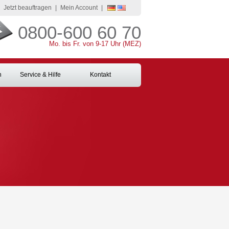
Jetzt beauftragen
|
Mein Account
|
0800-600 60 70
Mo. bis Fr. von 9-17 Uhr (MEZ)
n
Service & Hilfe
Kontakt