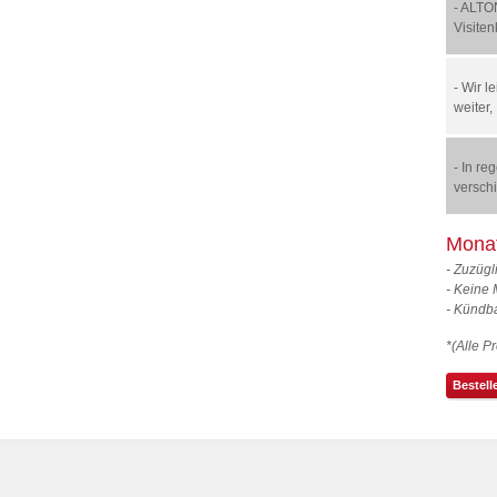
- ALTON
Visite
- Wir l
weiter,
- In r
verschi
Monat
- Zuzügl
- Keine 
- Kündb
*(Alle P
Bestell