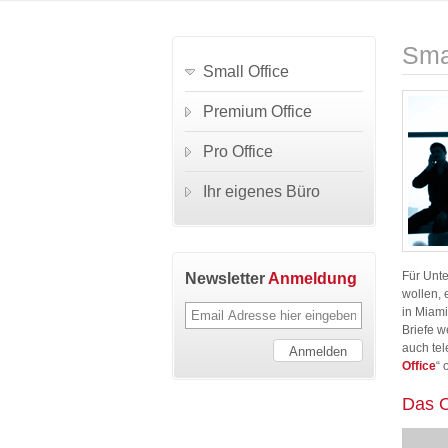
Smal
Small Office
Premium Office
Pro Office
Ihr eigenes Büro
Newsletter
Anmeldung
Für Unte
wollen, 
in Miami
Briefe w
auch tel
Office
“ 
Das O