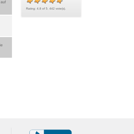
 auf
Rating: 4.8 of 5. 442 vote(s).
ie