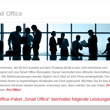
l Office
rnehmen, die für ihre Kunden auf dem Postweg direkt in den USA erreichbar sein
eignet sich das Small Office Büropaket. Dieser beinhaltet eine offizielle Geschäftsan
. Alle Briefzusendungen werden täglich via E-Mail an Ihre Firma weitergeleitet. Die 
erden Ihnen in regelmäßigen Abständen per Post zugesandt. Möchten Sie für Ihre
efonisch mit einer lokalen Nummer erreichbar sein, dann wählen Sie das Paket „
Pr
oder „
Pro Office
“.
ffice-Paket „Small Office“ beinhaltet folgende Leistunge