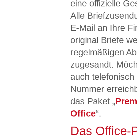
eine offizielle G
Alle Briefzusend
E-Mail an Ihre Fi
original Briefe w
regelmäßigen Ab
zugesandt. Möcht
auch telefonisch 
Nummer erreichb
das Paket „
Prem
Office
“.
Das Office-