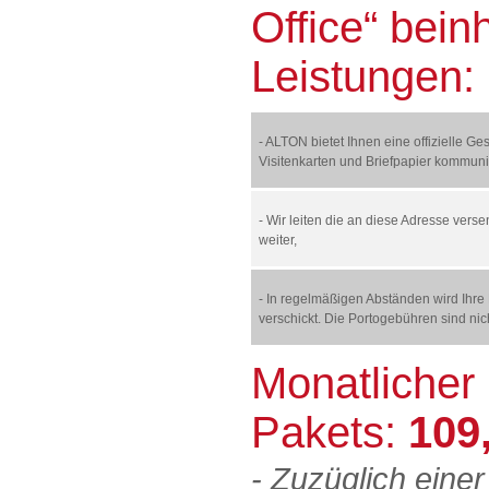
Office“ bein
Leistungen:
- ALTON bietet Ihnen eine offizielle Ge
Visitenkarten und Briefpapier kommun
- Wir leiten die an diese Adresse verse
weiter,
- In regelmäßigen Abständen wird Ihr
verschickt. Die Portogebühren sind nic
Monatlicher
Pakets:
109
- Zuzüglich eine