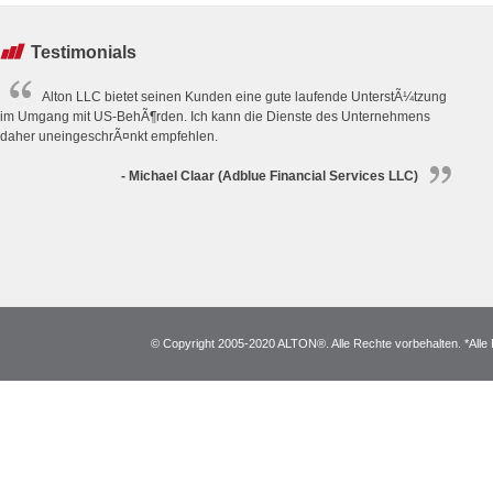
Testimonials
Alton LLC bietet seinen Kunden eine gute laufende UnterstÃ¼tzung
im Umgang mit US-BehÃ¶rden. Ich kann die Dienste des Unternehmens
daher uneingeschrÃ¤nkt empfehlen.
- Michael Claar (Adblue Financial Services LLC)
© Copyright 2005-2020 ALTON®. Alle Rechte vorbehalten. *Alle 