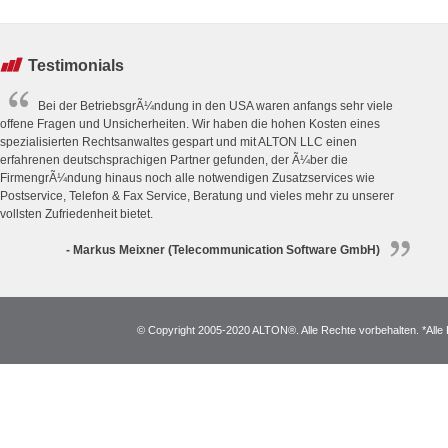
Testimonials
Bei der BetriebsgrÃ¼ndung in den USA waren anfangs sehr viele
offene Fragen und Unsicherheiten. Wir haben die hohen Kosten eines
spezialisierten Rechtsanwaltes gespart und mit ALTON LLC einen
erfahrenen deutschsprachigen Partner gefunden, der Ã¼ber die
FirmengrÃ¼ndung hinaus noch alle notwendigen Zusatzservices wie
Postservice, Telefon & Fax Service, Beratung und vieles mehr zu unserer
vollsten Zufriedenheit bietet.
- Markus Meixner (Telecommunication Software GmbH)
© Copyright 2005-2020 ALTON®. Alle Rechte vorbehalten. *Alle 