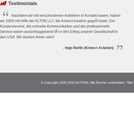
Testimonials
Nachdem wir mit verschiedenen Anbietern in Kontakt waren, haben
wir 2009 mit Hilfe der ALTON LLC die Konect Aviation gegrÃ¼ndet. Der
Kundenservice, die schnelle Kommunikation und der professionelle
Service waren ausschlaggebend fÃ¼r den Erfolg unserer Gesellschaft in
den USA. Wir danken Ihnen sehr!
- Ingo Nehls (Konect Aviation)
© Copyright 2005-2020 ALTON®. Alle Rechte vorbehalten. *Alle 