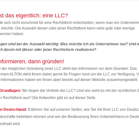
st das eigentlich: eine LLC?
te sich nicht vorschnell für eine Rechtsform entscheiden, wenn man ein Unterneh
möchte. Die Auswahl dieser oder jener Rechtsform kann viele gute oder wenige
enzen haben.
agen sind bei der Auswahl wichtig: Was möchte ich als Unternehmer tun? Und 
ch davon mit dieser oder jener Rechtsform realisieren?
informieren, dann gründen!
i der möglichen Gründung einer LLC steht das Informieren vor dem Gründen. Das
hmen ALTON steht Ihnen dabei gerne für Fragen rund um die LLC zur Verfügung. V
 Informationen haben wir Ihnen aber bereits auf dieser Website zusammengestellt.
Grundlagen
:
Wo liegen die Vorteile der LLC? Und wie sieht es mit der rechtlichen 
r Rechtsform aus? Die Antworten gibt es auf dieser Seite.
in Deutschland
:
Erfahren Sie auf unseren Seiten, wie Sie mit Ihrer LLC von Deuts
Geschäfte betreiben können und wie die Besteuerung Ihres Unternehmens in Deut
ndhabt wird.