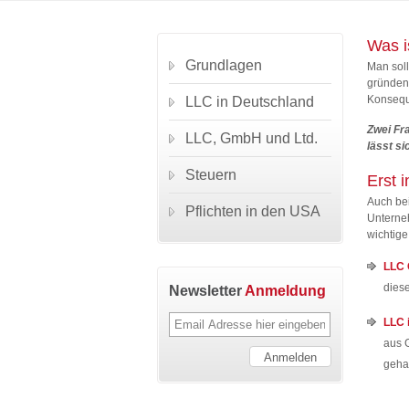
Was i
Grundlagen
Man soll
gründen 
Konsequ
LLC in Deutschland
Zwei Fr
LLC, GmbH und Ltd.
lässt si
Steuern
Erst 
Auch be
Pflichten in den USA
Unterne
wichtige
LLC 
diese
Newsletter
Anmeldung
LLC 
aus 
geha