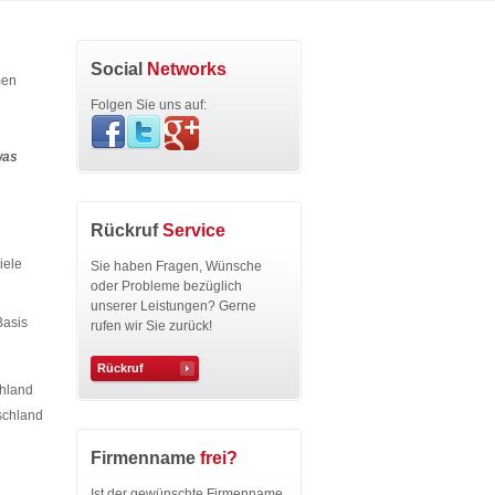
Social
Networks
men
Folgen Sie uns auf:
was
Rückruf
Service
iele
Sie haben Fragen, Wünsche
oder Probleme bezüglich
unserer Leistungen? Gerne
Basis
rufen wir Sie zurück!
Rückruf
chland
schland
Firmenname
frei?
Ist der gewünschte Firmenname