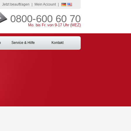
Jetzt beauftragen
|
Mein Account
|
0800-600 60 70
Mo. bis Fr. von 9-17 Uhr (MEZ)
n
Service & Hilfe
Kontakt