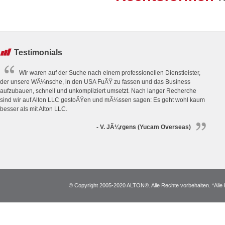
Testimonials
Wir waren auf der Suche nach einem professionellen Dienstleister,
der unsere WÃ¼nsche, in den USA FuÃŸ zu fassen und das Business
aufzubauen, schnell und unkompliziert umsetzt. Nach langer Recherche
sind wir auf Alton LLC gestoÃŸen und mÃ¼ssen sagen: Es geht wohl kaum
besser als mit Alton LLC.
- V. JÃ¼rgens (Yucam Overseas)
© Copyright 2005-2020 ALTON®. Alle Rechte vorbehalten. *Alle 