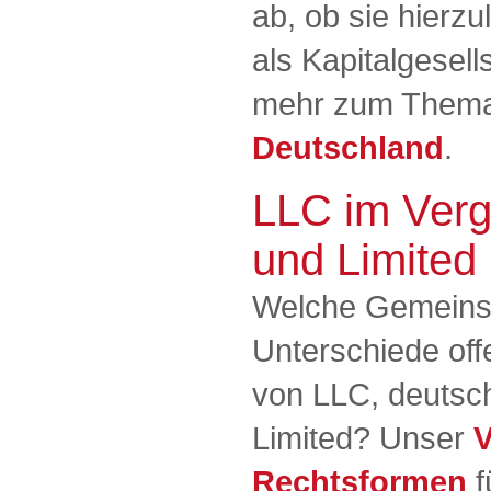
ab, ob sie hierz
als Kapitalgesell
mehr zum Them
Deutschland
.
LLC im Ver
und Limited
Welche Gemeins
Unterschiede off
von LLC, deutsc
Limited? Unser
V
Rechtsformen
f