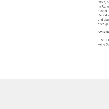
Office) 
im Rahm
ausgefül
Report i
und abge
erledige
Steuern
Eine LLC
keine St