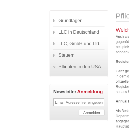
Pfl
Grundlagen
Welch
LLC in Deutschland
Auch als
gegenübe
LLC, GmbH und Ltd.
beispiel
sonderl
Steuern
Registe
Pflichten in den USA
Ganz gen
in dem d
offiziel
Register
Newsletter
Anmeldung
sodass 
Annual 
Als Besi
Departme
abgegeb
Hauptsi