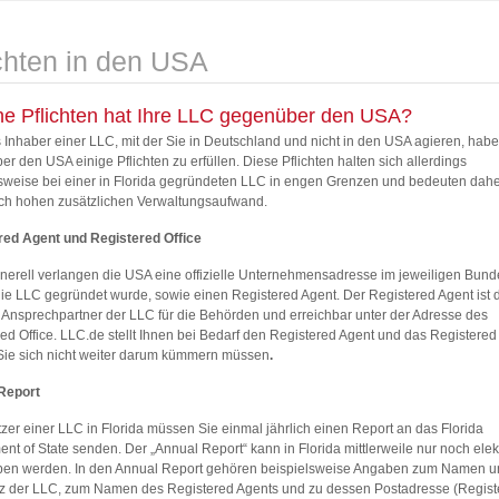
ichten in den USA
e Pflichten hat Ihre LLC gegenüber den USA?
 Inhaber einer LLC, mit der Sie in Deutschland und nicht in den USA agieren, hab
r den USA einige Pflichten zu erfüllen. Diese Pflichten halten sich allerdings
sweise bei einer in Florida gegründeten LLC in engen Grenzen und bedeuten dah
ich hohen zusätzlichen Verwaltungsaufwand.
red Agent und Registered Office
erell verlangen die USA eine offizielle Unternehmensadresse im jeweiligen Bund
ie LLC gegründet wurde, sowie einen Registered Agent. Der Registered Agent ist 
le Ansprechpartner der LLC für die Behörden und erreichbar unter der Adresse des
ed Office. LLC.de stellt Ihnen bei Bedarf den Registered Agent und das Registered 
Sie sich nicht weiter darum kümmern müssen
.
Report
tzer einer LLC in Florida müssen Sie einmal jährlich einen Report an das Florida
nt of State senden. Der „Annual Report“ kann in Florida mittlerweile nur noch elek
en werden. In den Annual Report gehören beispielsweise Angaben zum Namen u
tz der LLC, zum Namen des Registered Agents und zu dessen Postadresse (Regist