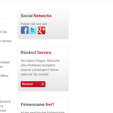
Social
Networks
Folgen Sie uns auf:
en Sie
er keinen
Rückruf
Service
Sie haben Fragen, Wünsche
esstaat,
oder Probleme bezüglich
der
unserer Leistungen? Gerne
rufen wir Sie zurück!
Office,
Rückruf
tronisch
Firmenname
frei?
nd
ered
Ist der gewünschte Firmenname