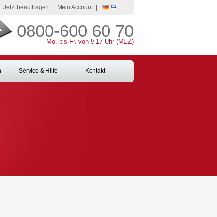
Jetzt beauftragen
|
Mein Account
|
0800-600 60 70
Mo. bis Fr. von 9-17 Uhr (MEZ)
n
Service & Hilfe
Kontakt