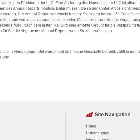
sowie zu den Direktoren der LLC. Eine Änderung des Namens einer LLC ist allerdin
en des Annual Reports möglich. Dafür müssen die so genannten Articels of Amen
lt werden. Der Annual Report verursacht Kosten: Sie liegen bei ca. 150 Euro, falls 
m Zeitraum vom ersten Januar bis zum ersten Mai eines Jahres für das Vorjahr ausg
sendet wird. Nach dem ersten Mai wird eine erhöhte Gebühr für die Verspätung fäl
n für Sie die Abgabe des Annual Reports wenn Sie dies wünschen.
, die in Florida gegründet wurde, dort aber keine Geschäfte betreibt, zahlt in den 
euern.
Site Navigation
Home
Unternehmen