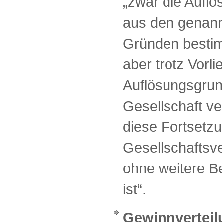
„zwar die Auflö
aus den genann
Gründen bestim
aber trotz Vorl
Auflösungsgrun
Gesellschaft v
diese Fortsetz
Gesellschaftsve
ohne weitere B
ist“.
Gewinnvertei