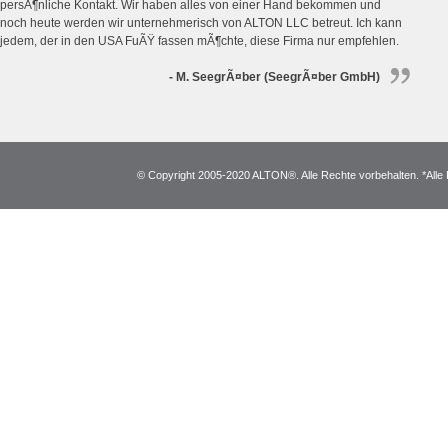
persÃ¶nliche Kontakt. Wir haben alles von einer Hand bekommen und
noch heute werden wir unternehmerisch von ALTON LLC betreut. Ich kann
jedem, der in den USA FuÃŸ fassen mÃ¶chte, diese Firma nur empfehlen.
- M. SeegrÃ¤ber (SeegrÃ¤ber GmbH)
© Copyright 2005-2020 ALTON®. Alle Rechte vorbehalten. *Alle 