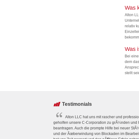
Was k
Alton L
Unterne
relativ 
Einzelle
bekomme
Was i
Bei ein
dem das
Ansprech
stellt s
Testimonials
Alton LLC hat uns mit rascher und professio
geholfen unsere C-Corporation zu grÃ¼nden und I
beantragen. Auch die prompte Hilfe bei neuer St
und der Ãœberwindung von Blockaden im Bearbeit