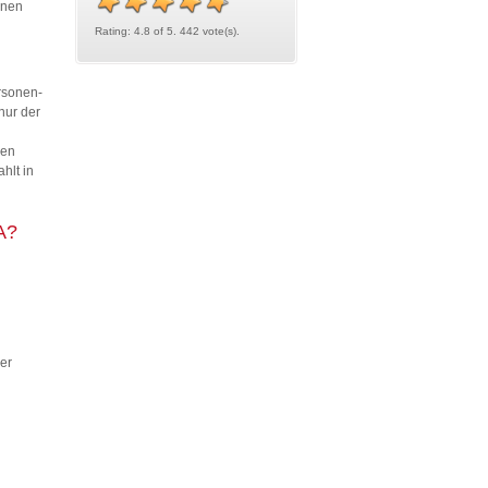
nnen
Rating: 4.8 of 5. 442 vote(s).
rsonen-
nur der
nen
hlt in
SA?
er