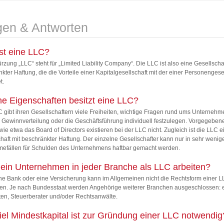
gen & Antworten
st eine LLC?
rzung „LLC“ steht für „Limited Liability Company“. Die LLC ist also eine Gesellschaf
kter Haftung, die die Vorteile einer Kapitalgesellschaft mit der einer Personengese
t.
e Eigenschaften besitzt eine LLC?
 gibt ihren Gesellschaftern viele Freiheiten, wichtige Fragen rund ums Unternehm
 Gewinnverteilung oder die Geschäftsführung individuell festzulegen. Vorgegeben
ie etwa das Board of Directors existieren bei der LLC nicht. Zugleich ist die LLC e
haft mit beschränkter Haftung. Der einzelne Gesellschafter kann nur in sehr wenig
efällen für Schulden des Unternehmens haftbar gemacht werden.
ein Unternehmen in jeder Branche als LLC arbeiten?
ne Bank oder eine Versicherung kann im Allgemeinen nicht die Rechtsform einer 
n. Je nach Bundesstaat werden Angehörige weiterer Branchen ausgeschlossen: 
ten, Steuerberater und/oder Rechtsanwälte.
iel Mindestkapital ist zur Gründung einer LLC notwendig