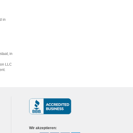
d in
taat, in
lton LLC
ent.
Wir akzeptieren: