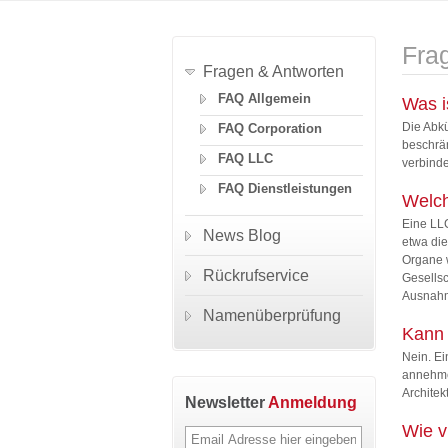
Fra
Fragen & Antworten
FAQ Allgemein
Was i
Die Abkü
FAQ Corporation
beschrän
FAQ LLC
verbinde
FAQ Dienstleistungen
Welch
Eine LLC
News Blog
etwa die
Organe w
Rückrufservice
Gesellsc
Ausnahm
Namenüberprüfung
Kann 
Nein. Ei
annehme
Architek
Newsletter
Anmeldung
Wie v