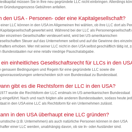
estkapital müssen Sie in Ihre neu gegründete LLC nicht einbringen. Allerdings kö
im Gründungsprozess Gebühren anfallen.
n den USA - Personen- oder eine Kapitalgesellschaft?
einer LLC können in den USA im Allgemeinen frei wählen, ob ihre LLC dort als Pe
 Kapitalgesellschaft gewertet wird. Während bei der LLC als Personengesellschaft 
er einzelnen Gesellschafter versteuert wird, wird bei US-amerikanischen
esellschaften Steuer auf das Unternehmen selbst und auf die Gewinne des einzel
hafters erhoben. Wer mit seiner LLC nicht in den USA selbst geschäftlich tätig ist, za
 Bundesstaaten nur eine relativ niedrige Pauschalabgabe.
s ein einheitliches Gesellschaftsrecht für LLCs in den U
ie genauen Bedingungen und Regeln für eine gegründete LLC sowie die
gsvoraussetzungen unterscheiden sich von Bundesstaat zu Bundesstaat.
wann gibt es die Rechtsform der LLC in den USA?
 1977 wurde die Rechtsform der LLC erstmals im US-amerikanischen Bundesstaat
eingeführt. Nach und nach folgten alle anderen Bundesstaaten, sodass heute jed
aat in den USA eine LLC als Rechtsform für ein Unternehmen zulässt.
ann in den USA überhaupt eine LLC gründen?
uristische (z.B. Unternehmen) als auch natürliche Personen können in den USA
hafter einer LLC werden, unabhängig davon, ob sie In- oder Ausländer sind.