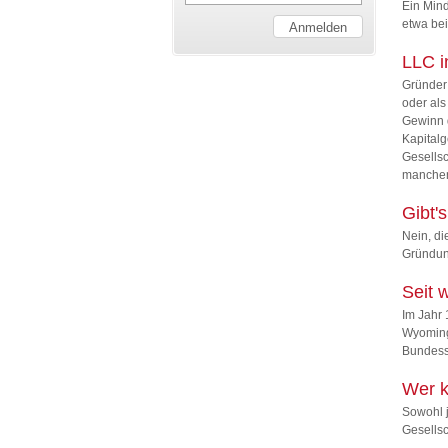
Ein Mind
etwa be
LLC i
Gründer 
oder als
Gewinn d
Kapitalg
Gesellsc
manchen
Gibt'
Nein, d
Gründun
Seit 
Im Jahr
Wyoming 
Bundesst
Wer k
Sowohl j
Gesellsc