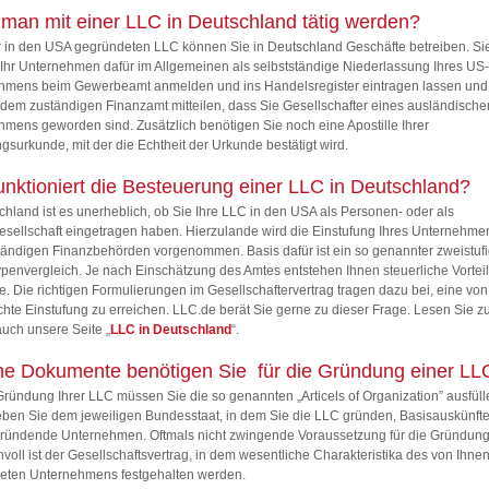
man mit einer LLC in Deutschland tätig werden?
r in den USA gegründeten LLC können Sie in Deutschland Geschäfte betreiben. Si
hr Unternehmen dafür im Allgemeinen als selbstständige Niederlassung Ihres US-
hmens beim Gewerbeamt anmelden und ins Handelsregister eintragen lassen und
em zuständigen Finanzamt mitteilen, dass Sie Gesellschafter eines ausländische
mens geworden sind. Zusätzlich benötigen Sie noch eine Apostille Ihrer
surkunde, mit der die Echtheit der Urkunde bestätigt wird.
unktioniert die Besteuerung einer LLC in Deutschland?
chland ist es unerheblich, ob Sie Ihre LLC in den USA als Personen- oder als
esellschaft eingetragen haben. Hierzulande wird die Einstufung Ihres Unternehme
ändigen Finanzbehörden vorgenommen. Basis dafür ist ein so genannter zweistufi
penvergleich. Je nach Einschätzung des Amtes entstehen Ihnen steuerliche Vortei
e. Die richtigen Formulierungen im Gesellschaftervertrag tragen dazu bei, eine vo
te Einstufung zu erreichen. LLC.de berät Sie gerne zu dieser Frage. Lesen Sie 
uch unsere Seite „
LLC in Deutschland
“.
e Dokumente benötigen Sie für die Gründung einer LL
Gründung Ihrer LLC müssen Sie die so genannten „Articels of Organization” ausfüll
ben Sie dem jeweiligen Bundesstaat, in dem Sie die LLC gründen, Basisauskünft
gründende Unternehmen. Oftmals nicht zwingende Voraussetzung für die Gründung
nvoll ist der Gesellschaftsvertrag, in dem wesentliche Charakteristika des von Ihne
eten Unternehmens festgehalten werden.