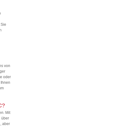
e
 Sie
n
ns von
ger
le oder
n Ihnen
zum
C?
en. Mit
e über
, aber
n