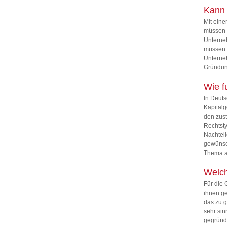
Kann 
Mit eine
müssen I
Unterne
müssen d
Unterneh
Gründung
Wie f
In Deuts
Kapitalg
den zust
Rechtsty
Nachteil
gewünsch
Thema a
Welch
Für die 
ihnen ge
das zu 
sehr sin
gegründ