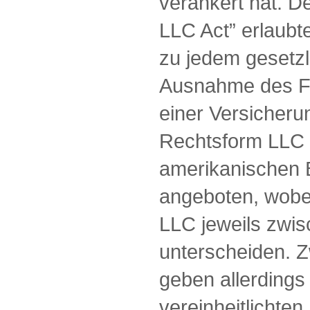
verankert hat. 
LLC Act” erlaubt
zu jedem gesetzl
Ausnahme des Fü
einer Versicheru
Rechtsform LLC i
amerikanischen 
angeboten, wobei
LLC jeweils zwi
unterscheiden. 
geben allerdings
vereinheitlichte